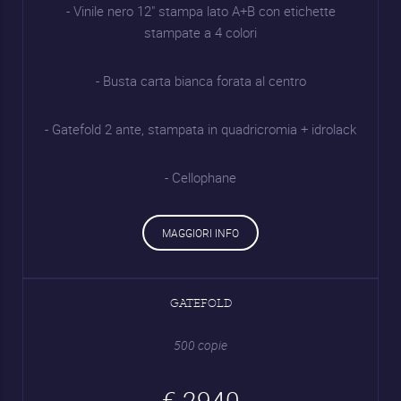
- Vinile nero 12" stampa lato A+B con etichette
stampate a 4 colori
- Busta carta bianca forata al centro
- Gatefold 2 ante, stampata in quadricromia + idrolack
- Cellophane
MAGGIORI INFO
GATEFOLD
500 copie
€ 2940