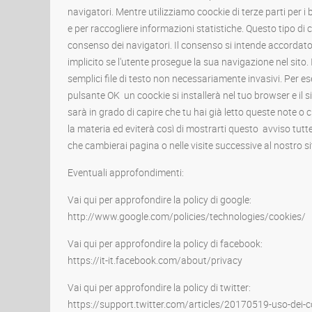
navigatori. Mentre utilizziamo coockie di terze parti per i 
e per raccogliere informazioni statistiche. Questo tipo di 
consenso dei navigatori. Il consenso si intende accorda
implicito se l'utente prosegue la sua navigazione nel sito.
semplici file di testo non necessariamente invasivi. Per es
pulsante OK un coockie si installerà nel tuo browser e il 
sarà in grado di capire che tu hai già letto queste note 
la materia ed eviterà così di mostrarti questo avviso tutte
che cambierai pagina o nelle visite successive al nostro si
Eventuali approfondimenti:
Vai qui per approfondire la policy di google:
http://www.google.com/policies/technologies/cookies/
Vai qui per approfondire la policy di facebook:
https://it-it.facebook.com/about/privacy
Vai qui per approfondire la policy di twitter:
https://support.twitter.com/articles/20170519-uso-dei-co