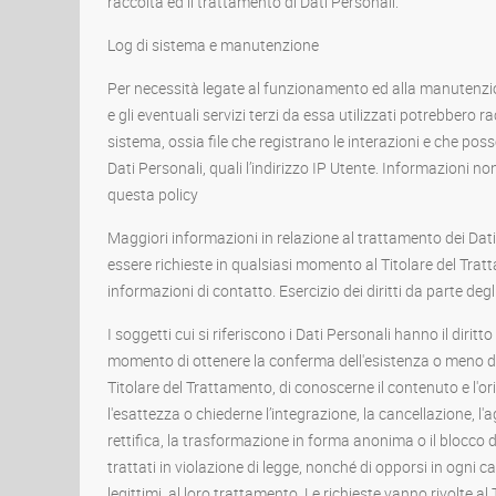
raccolta ed il trattamento di Dati Personali.
Log di sistema e manutenzione
Per necessità legate al funzionamento ed alla manutenzi
e gli eventuali servizi terzi da essa utilizzati potrebbero r
sistema, ossia file che registrano le interazioni e che p
Dati Personali, quali l’indirizzo IP Utente. Informazioni n
questa policy
Maggiori informazioni in relazione al trattamento dei Dat
essere richieste in qualsiasi momento al Titolare del Trat
informazioni di contatto. Esercizio dei diritti da parte degl
I soggetti cui si riferiscono i Dati Personali hanno il dirit
momento di ottenere la conferma dell'esistenza o meno deg
Titolare del Trattamento, di conoscerne il contenuto e l'ori
l'esattezza o chiederne l’integrazione, la cancellazione, l
rettifica, la trasformazione in forma anonima o il blocco d
trattati in violazione di legge, nonché di opporsi in ogni c
legittimi, al loro trattamento. Le richieste vanno rivolte al 