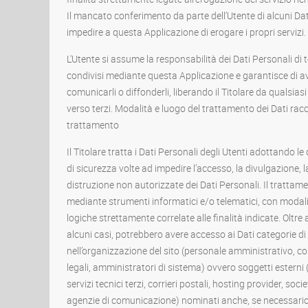
Il mancato conferimento da parte dell’Utente di alcuni Da
impedire a questa Applicazione di erogare i propri servizi.
L'Utente si assume la responsabilità dei Dati Personali di t
condivisi mediante questa Applicazione e garantisce di aver
comunicarli o diffonderli, liberando il Titolare da qualsias
verso terzi. Modalità e luogo del trattamento dei Dati racc
trattamento
Il Titolare tratta i Dati Personali degli Utenti adottando 
di sicurezza volte ad impedire l’accesso, la divulgazione, l
distruzione non autorizzate dei Dati Personali. Il trattam
mediante strumenti informatici e/o telematici, con modal
logiche strettamente correlate alle finalità indicate. Oltre a
alcuni casi, potrebbero avere accesso ai Dati categorie di 
nell’organizzazione del sito (personale amministrativo, c
legali, amministratori di sistema) ovvero soggetti esterni 
servizi tecnici terzi, corrieri postali, hosting provider, soc
agenzie di comunicazione) nominati anche, se necessario