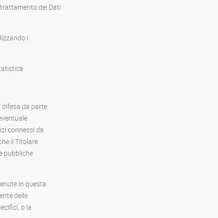
 trattamento dei Dati
ilizzando i
atistica
a difesa da parte
 eventuale
vizi connessi da
he il Titolare
le pubbliche
tenute in questa
ente delle
cifici, o la