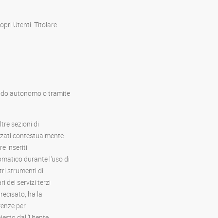
pri Utenti. Titolare
 modo autonomo o tramite
ltre sezioni di
izzati contestualmente
e inseriti
omatico durante l'uso di
tri strumenti di
i dei servizi terzi
recisato, ha la
erenze per
iesto dall’Utente.