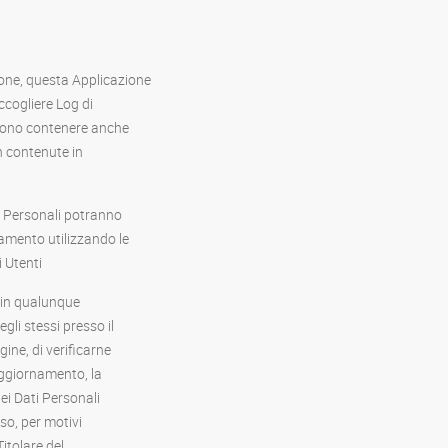
one, questa Applicazione
accogliere Log di
ossono contenere anche
on contenute in
i Personali potranno
tamento utilizzando le
i Utenti
to in qualunque
li stessi presso il
gine, di verificarne
'aggiornamento, la
ei Dati Personali
aso, per motivi
Titolare del