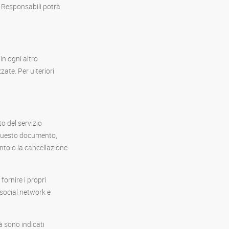
i Responsabili potrà
 in ogni altro
zate. Per ulteriori
to del servizio
in questo documento,
nto o la cancellazione
 fornire i propri
 social network e
tà sono indicati