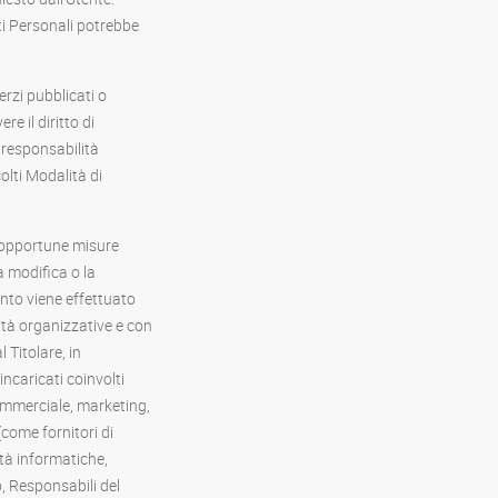
ti Personali potrebbe
erzi pubblicati o
e il diritto di
i responsabilità
olti Modalità di
le opportune misure
a modifica o la
ento viene effettuato
ità organizzative e con
l Titolare, in
incaricati coinvolti
ommerciale, marketing,
(come fornitori di
ietà informatiche,
, Responsabili del