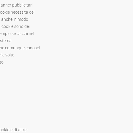
banner pubblicitari
cookie necessita del
to anche in modo
 I cookie sono dei
empio se clicchi nel
sistema
o che comunque conosci
 le volte
to.
okie-e-di-altre-