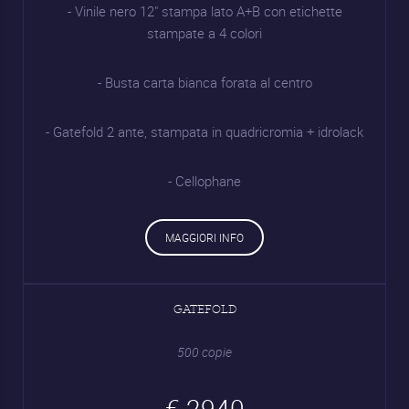
- Vinile nero 12" stampa lato A+B con etichette
stampate a 4 colori
- Busta carta bianca forata al centro
- Gatefold 2 ante, stampata in quadricromia + idrolack
- Cellophane
MAGGIORI INFO
GATEFOLD
500 copie
€ 2940